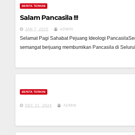
BERITA TERKINI
Salam Pancasila !!!
JAN 7, 2025
ADMIN
Selamat Pagi Sahabat Pejuang Ideologi PancasilaSem
semangat berjuang membumikan Pancasila di Selur
BERITA TERKINI
DEC 21, 2024
ADMIN