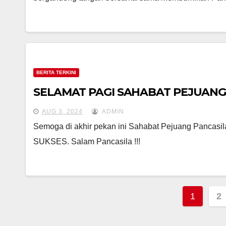
BERITA TERKINI
SELAMAT PAGI SAHABAT PEJUANG
AUG 3, 2024
ADMIN
Semoga di akhir pekan ini Sahabat Pejuang Pancas
SUKSES. Salam Pancasila !!!
Posts
1
2
pagin