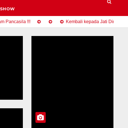
 SHOW
casila !!!
Kembali kepada Jati Diri Bangsa I
BERITA TERK