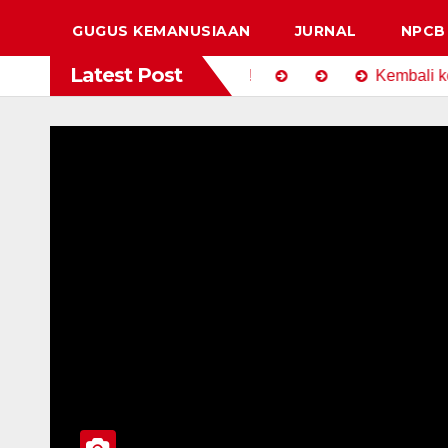
GUGUS KEMANUSIAAN
JURNAL
NPCB 
Latest Post
N XI
Salam Pancasila !!!
Kembali kepada